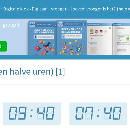
n
›
Digitale klok
›
Digitaal - vroeger
›
Hoeveel vroeger is het? (hele e
en halve uren) [1]