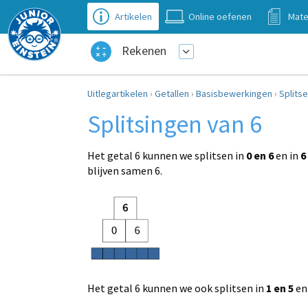
Artikelen
Online oefenen
Mate
Rekenen
Uitlegartikelen
›
Getallen
›
Basisbewerkingen
›
Splits
Splitsingen van 6
Het getal 6 kunnen we splitsen in
0 en 6
en in
6
blijven samen 6.
Het getal 6 kunnen we ook splitsen in
1 en 5
en