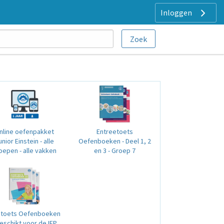
Inloggen
nline oefenpakket
Entreetoets
unior Einstein - alle
Oefenboeken - Deel 1, 2
oepen - alle vakken
en 3 - Groep 7
dtoets Oefenboeken
Geschikt voor de IEP