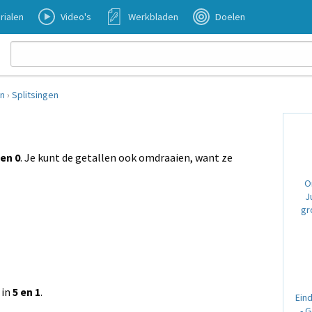
rialen
Video's
Werkbladen
Doelen
en
›
Splitsingen
 en 0
. Je kunt de getallen ook omdraaien, want ze
O
J
gr
 in
5 en 1
.
Ein
- 