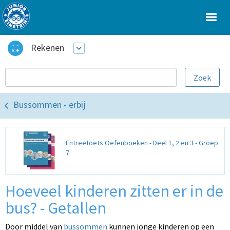
Rekenen
Bussommen - erbij
Entreetoets Oefenboeken - Deel 1, 2 en 3 - Groep
7
Hoeveel kinderen zitten er in de
bus? - Getallen
Door middel van
bussommen
kunnen jonge kinderen op een