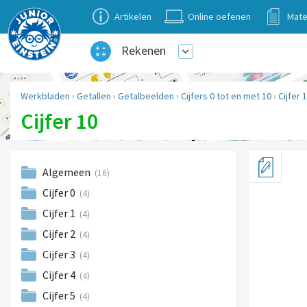
Artikelen
Online oefenen
Mate
Rekenen
Werkbladen
›
Getallen
›
Getalbeelden
›
Cijfers 0 tot en met 10
›
Cijfer 
Cijfer 10
Algemeen
(16)
Cijfer 0
(4)
Cijfer 1
(4)
Cijfer 2
(4)
Cijfer 3
(4)
Cijfer 4
(4)
Cijfer 5
(4)