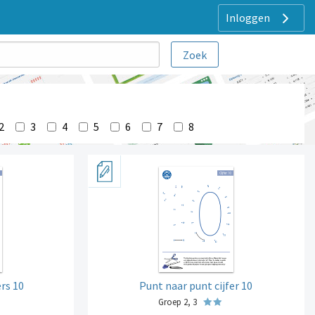
Inloggen
2
3
4
5
6
7
8
ers 10
Punt naar punt cijfer 10
Groep 2, 3