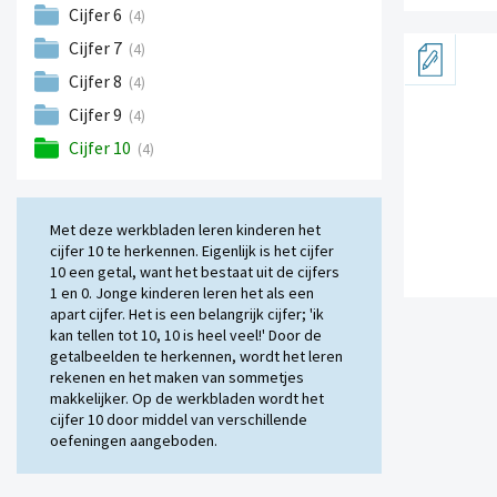
Cijfer 6
(4)
Cijfer 7
(4)
Cijfer 8
(4)
Cijfer 9
(4)
Cijfer 10
(4)
Met deze werkbladen leren kinderen het
cijfer 10 te herkennen. Eigenlijk is het cijfer
10 een getal, want het bestaat uit de cijfers
1 en 0. Jonge kinderen leren het als een
apart cijfer. Het is een belangrijk cijfer; 'ik
kan tellen tot 10, 10 is heel veel!' Door de
getalbeelden te herkennen, wordt het leren
rekenen en het maken van sommetjes
makkelijker. Op de werkbladen wordt het
cijfer 10 door middel van verschillende
oefeningen aangeboden.