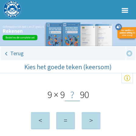
Terug
Kies het goede teken (keersom)
9 × 9
?
90
<
=
>