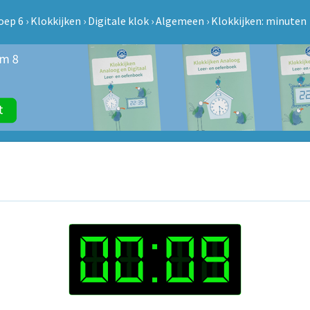
oep 6
›
Klokkijken
›
Digitale klok
›
Algemeen
›
Klokkijken: minuten