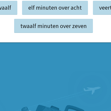
waalf
elf minuten over acht
veer
twaalf minuten over zeven