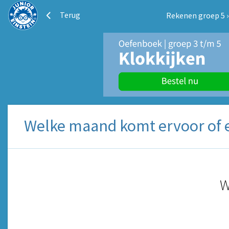
Terug
Rekenen groep 5
Welke maand komt ervoor of e
W