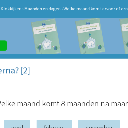
›
Klokkijken
›
Maanden en dagen
›
Welke maand komt ervoor of erna
rna? [2]
elke maand komt 8 maanden na maar
april
februari
november