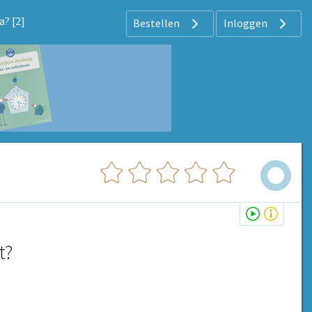
? [2]
Bestellen
Inloggen
t?