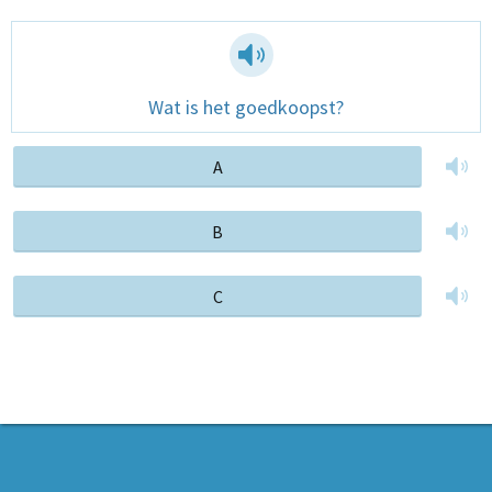
Wat is het goedkoopst?
A
B
C