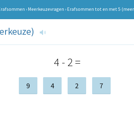
Erafsommen
›
Meerkeuzevragen
›
Erafsommen tot en met 5 (meer
eerkeuze)
4 - 2 =
9
4
2
7