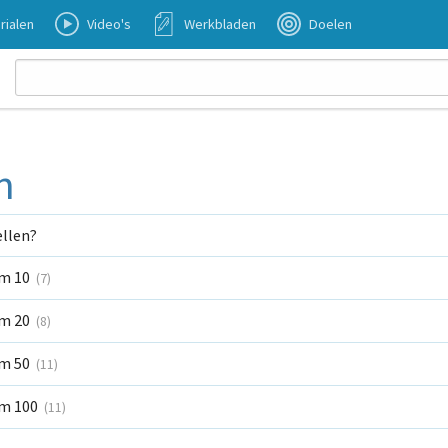
rialen
Video's
Werkbladen
Doelen
n
ellen?
tm 10
(7)
tm 20
(8)
tm 50
(11)
tm 100
(11)