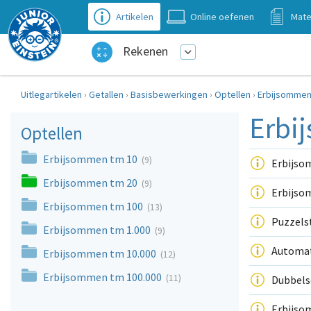
Artikelen
Online oefenen
Mate
Rekenen
Uitlegartikelen
›
Getallen
›
Basisbewerkingen
›
Optellen
›
Erbijsommen
Erbi
Optellen
Erbijsommen tm 10
(9)
Erbijsom
Erbijsommen tm 20
(9)
Erbijsom
Erbijsommen tm 100
(13)
Puzzels
Erbijsommen tm 1.000
(9)
Automat
Erbijsommen tm 10.000
(12)
Erbijsommen tm 100.000
(11)
Dubbels
Erbijsom