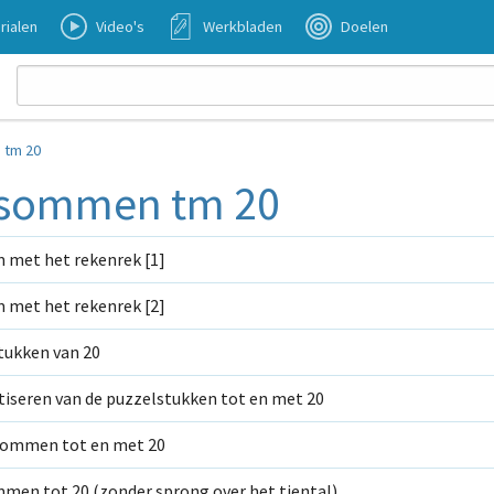
rialen
Video's
Werkbladen
Doelen
 tm 20
jsommen tm 20
 met het rekenrek [1]
 met het rekenrek [2]
tukken van 20
iseren van de puzzelstukken tot en met 20
ommen tot en met 20
men tot 20 (zonder sprong over het tiental)