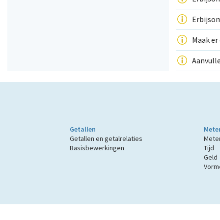
Erbijso
Maak er 
Aanvullen
Getallen
Mete
Getallen en getalrelaties
Mete
Basisbewerkingen
Tijd
Geld
Vorme