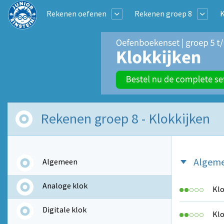
Rekenen oefenen
Rekenen groep 8
K
Rekenen groep 8 - Klokkijken
Algem
Algemeen
Analoge klok
Klo
Digitale klok
Klo