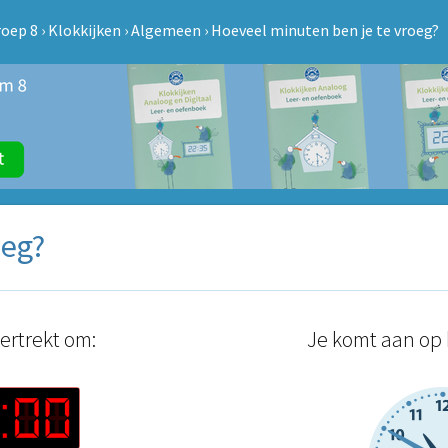
oep 8
›
Klokkijken
›
Algemeen
›
Hoeveel minuten ben je te vroeg?
oeg?
vertrekt om:
Je komt aan op 