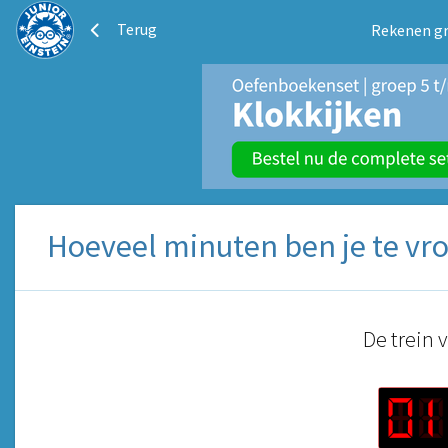
Terug
Rekenen gr
Hoeveel minuten ben je te vr
De trein 