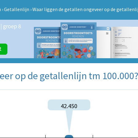
n
›
Getallenlijn
›
Waar liggen de getallen ongeveer op de getallenli
eer op de getallenlijn tm 100.000
42.450