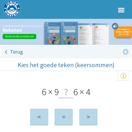
Terug
Kies het goede teken (keersommen)
6 × 9
?
6 × 4
<
=
>