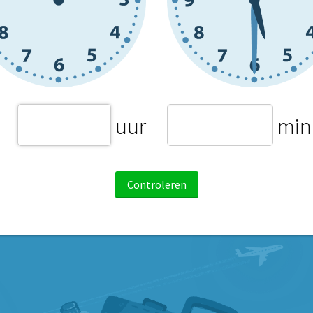
uur
min