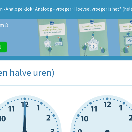
en
›
Analoge klok
›
Analoog - vroeger
›
Hoeveel vroeger is het? (hel
en halve uren)