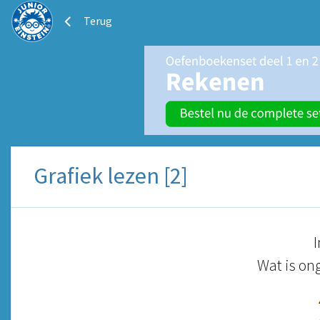
Terug
Grafiek lezen [2]
I
Wat is on