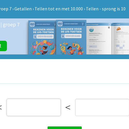
roep 7
›
Getallen
›
Tellen tot en met 10.000
›
Tellen - sprong is 10
<
<