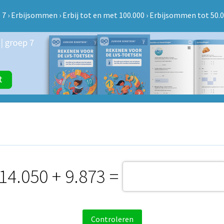
 7
›
Erbijsommen
›
Erbij tot en met 100.000
›
Erbijsommen tot 50.
14.050 + 9.873 =