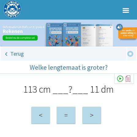
Terug
Welke lengtemaat is groter?
113 cm ___?___ 11 dm
<
=
>