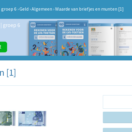
 groep 6
›
Geld
›
Algemeen
›
Waarde van briefjes en munten [1]
 [1]