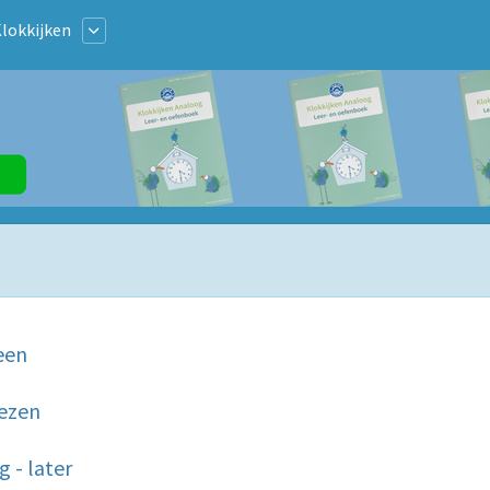
lokkijken
een
lezen
 - later