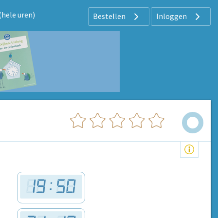
(hele uren)
Bestellen
Inloggen