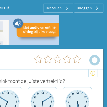
 uren)
Bestellen
Inloggen
lok toont de juiste vertrektijd?