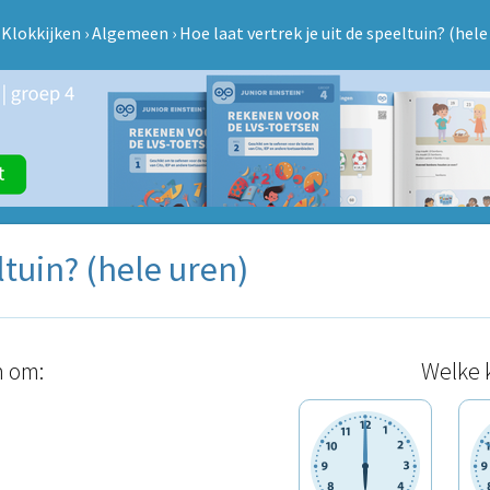
›
Klokkijken
›
Algemeen
›
Hoe laat vertrek je uit de speeltuin? (hele
ltuin? (hele uren)
n om:
Welke k