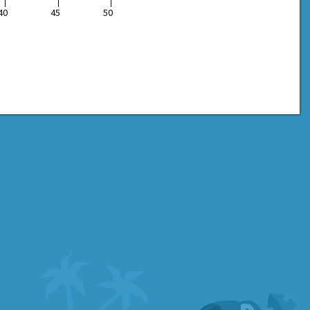
40
45
50