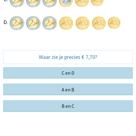
Waar zie je precies € 7,70?
C en D
A en B
B en C