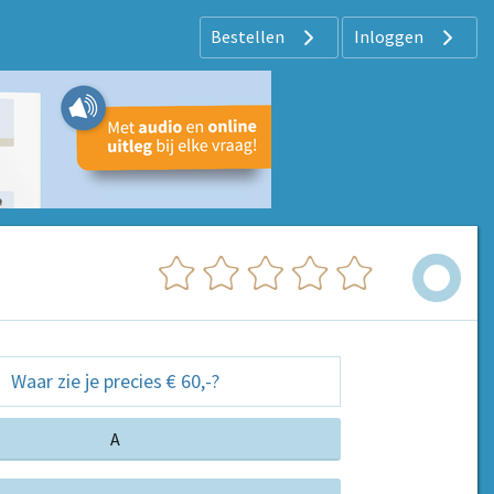
Bestellen
Inloggen
Waar zie je precies € 60,-?
A