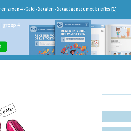
nen groep 4
›
Geld
›
Betalen
›
Betaal gepast met briefjes [1]