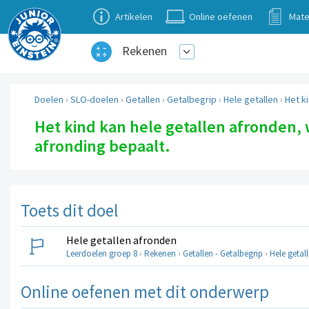
Artikelen
Online oefenen
Mate
Rekenen
Doelen
›
SLO-doelen
›
Getallen
›
Getalbegrip
›
Hele getallen
›
Het k
Het kind kan hele getallen afronden, 
afronding bepaalt.
Toets dit doel
Hele getallen afronden
Leerdoelen groep 8
›
Rekenen
›
Getallen - Getalbegrip
›
Hele getal
Online oefenen met dit onderwerp