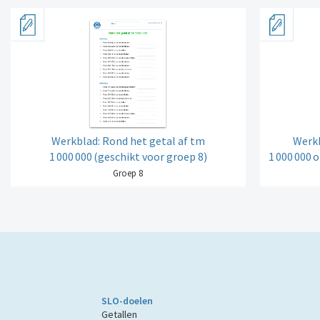
Werkblad: Rond het getal af tm
Werkb
1
000
000
(geschikt voor groep 8)
1
000
000
o
Groep 8
SLO-doelen
Getallen