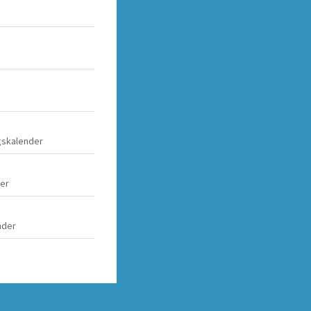
agskalender
der
nder