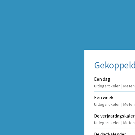
Gekoppelde
Een dag
Uitlegartikelen | Mete
Een week
Uitlegartikelen | Mete
De verjaardagskale
Uitlegartikelen | Mete
De dagkalender