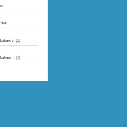
der
nder
kalender [1]
kalender [2]