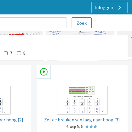
Inloggen
7
8
aar hoog [2]
Zet de breuken van laag naar hoog [3]
Groep 5, 6