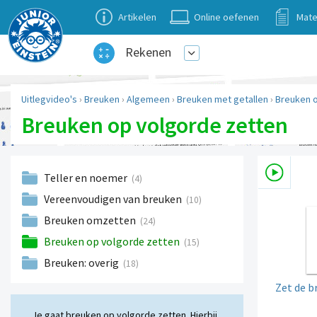
Artikelen
Online oefenen
Mate
Rekenen
Uitlegvideo's
›
Breuken
›
Algemeen
›
Breuken met getallen
›
Breuken o
Breuken op volgorde zetten
Teller en noemer
(4)
Vereenvoudigen van breuken
(10)
Breuken omzetten
(24)
Breuken op volgorde zetten
(15)
Breuken: overig
(18)
Zet de b
Je gaat breuken op volgorde zetten. Hierbij