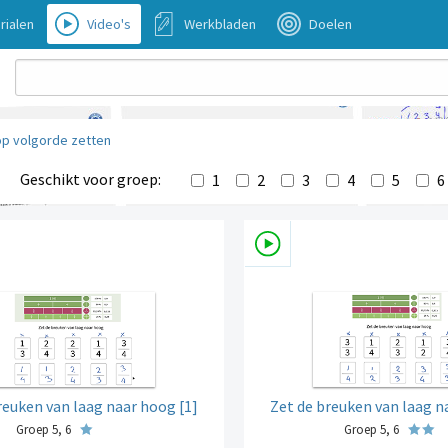
rialen
Video's
Werkbladen
Doelen
p volgorde zetten
Geschikt voor groep:
1
2
3
4
5
6
reuken van laag naar hoog [1]
Zet de breuken van laag n
Groep 5, 6
Groep 5, 6