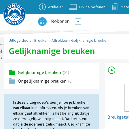
Artikelen
Online oefenen
Mate
Rekenen
Uitlegvideo's
›
Breuken
›
Aftrekken
›
Gelijknamige breuken
Gelijknamige breuken
Gelijknamige breuken
(21)
Ongelijknamige breuken
(6)
In deze uitlegvideo's leer je hoe je breuken
van elkaar kunt aftrekken. Als je breuken van
elkaar gaat aftrekken, is het belangrijk dat je
Breukgetal
ze eerst gelijkwaardig maakt. Dat betekent
dat je de noemers gelijk maakt. Gelijknamige