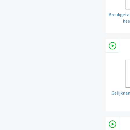
Breukgetal
hee
Gelijknam