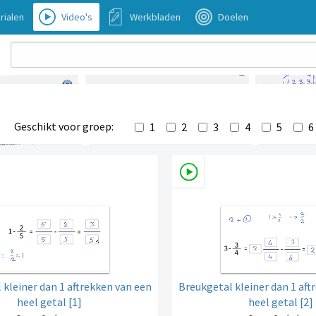
rialen
Video's
Werkbladen
Doelen
Geschikt voor groep:
1
2
3
4
5
6
 kleiner dan 1 aftrekken van een
Breukgetal kleiner dan 1 aft
heel getal [1]
heel getal [2]