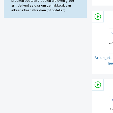
breuken bestaan uit delen die even groot
zijn. Je kunt ze daarom gemakkelijk van
elkaar elkaar aftrekken (of optellen).
Breukgetal
hee