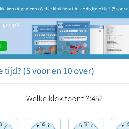
kkijken
›
Algemeen
›
Welke klok hoort bij de digitale tijd? (5 voor e
e tijd? (5 voor en 10 over)
Welke klok toont 3:45?