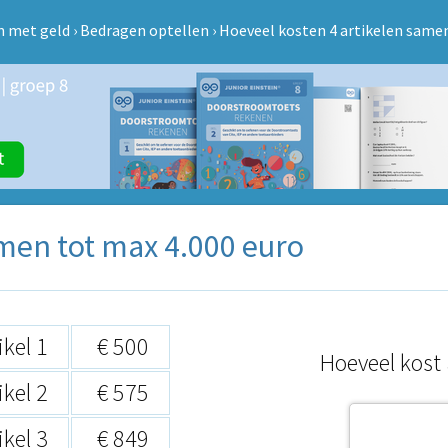
 met geld
›
Bedragen optellen
›
Hoeveel kosten 4 artikelen samen
men tot max 4.000 euro
ikel 1
€ 500
Hoeveel kost 
ikel 2
€ 575
ikel 3
€ 849