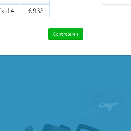
ikel 4
€ 933