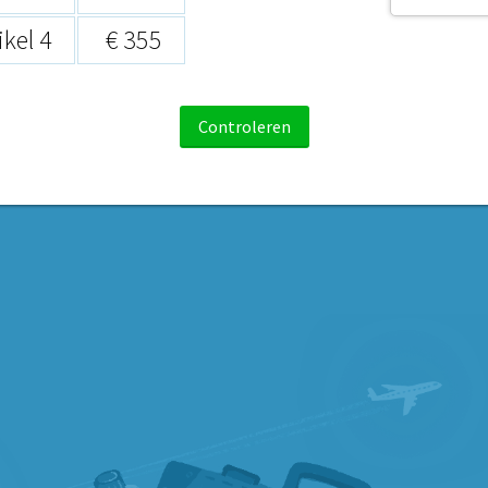
ikel 4
€ 355