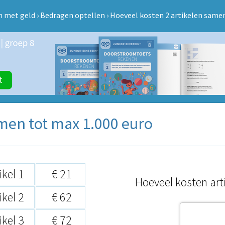
 met geld
›
Bedragen optellen
›
Hoeveel kosten 2 artikelen samen
men tot max 1.000 euro
ikel 1
€ 21
Hoeveel kosten art
ikel 2
€ 62
ikel 3
€ 72