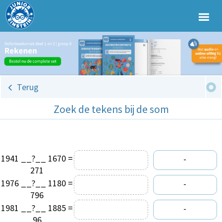
Terug
Zoek de tekens bij de som
1941 __?__ 1670 =
-
271
1976 __?__ 1180 =
-
796
1981 __?__ 1885 =
-
96