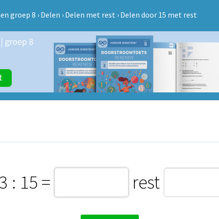
en groep 8
›
Delen
›
Delen met rest
›
Delen door 15 met rest
3 : 15 =
rest