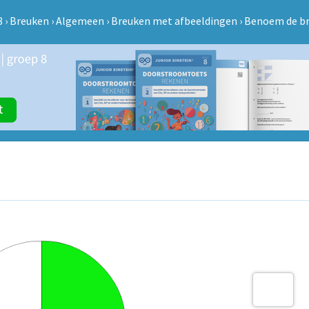
8
›
Breuken
›
Algemeen
›
Breuken met afbeeldingen
›
Benoem de b