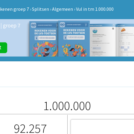
kenen groep 7
›
Splitsen
›
Algemeen
›
Vul in tm 1.000.000
1.000.000
92.257