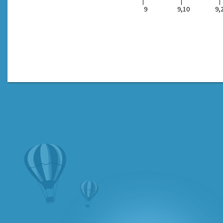
9
9,10
9,