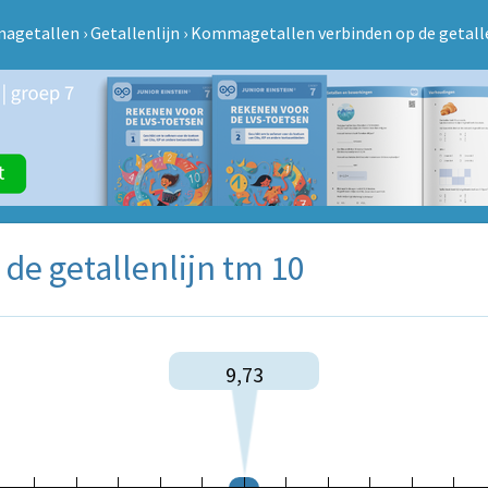
agetallen
›
Getallenlijn
›
Kommagetallen verbinden op de getalle
e getallenlijn tm 10
9,73