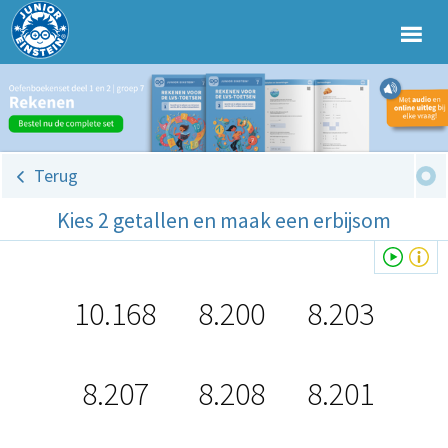
Terug
Kies 2 getallen en maak een erbijsom
10.168
8.200
8.203
8.207
8.208
8.201