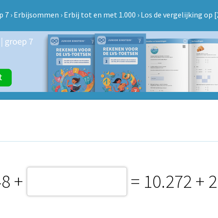
p 7
›
Erbijsommen
›
Erbij tot en met 1.000
›
Los de vergelijking op [
48 +
= 10.272 + 