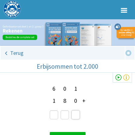
Terug
Erbijsommen tot 2.000
6
0
1
1
8
0
+