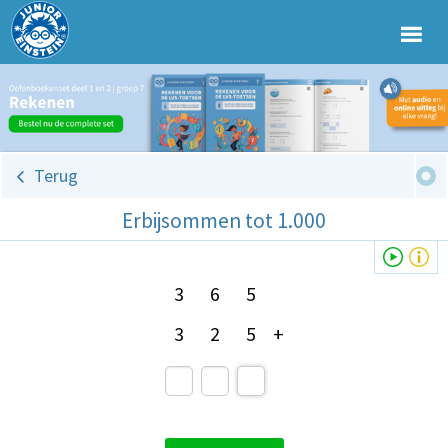
Terug
Erbijsommen tot 1.000
3
6
5
3
2
5
+