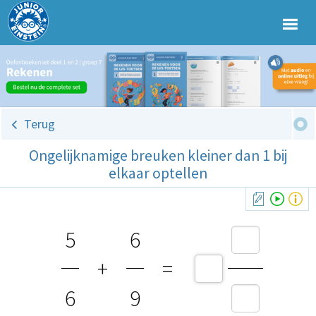
Terug
Ongelijknamige breuken kleiner dan 1 bij
elkaar optellen
5
6
+
=
6
9