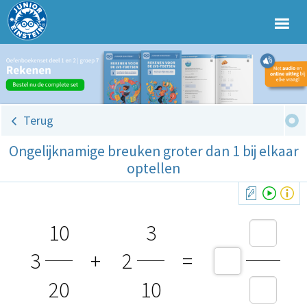
Terug
Ongelijknamige breuken groter dan 1 bij elkaar
optellen
10
3
3
+
2
=
20
10