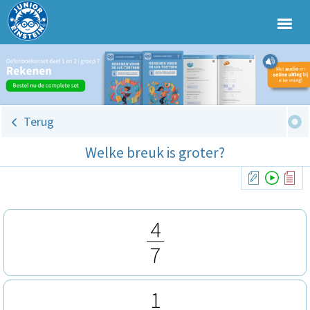
Terug
Welke breuk is groter?
4
7
1