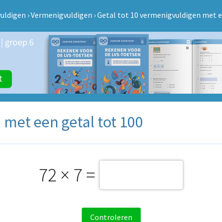
uldigen
›
Vermenigvuldigen
›
Getal tot 10 vermenigvuldigen met e
 met een getal tot 100
72 × 7 =