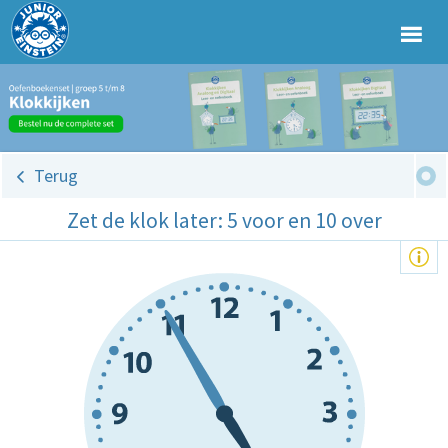
Terug
Zet de klok later: 5 voor en 10 over