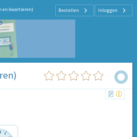
en en kwartieren)
Bestellen
Inloggen
eren)