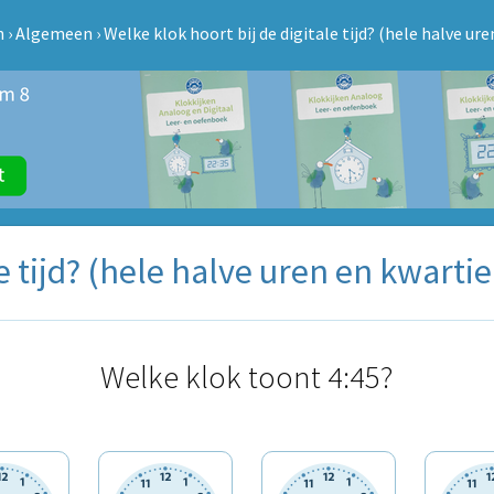
n
›
Algemeen
›
Welke klok hoort bij de digitale tijd? (hele halve ur
e tijd? (hele halve uren en kwarti
Welke klok toont 4:45?